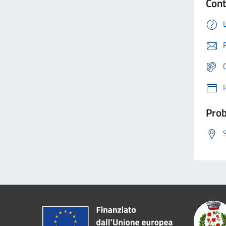
Cont
Prob