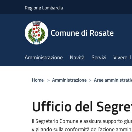
Salta al contenuto principale
Regione Lombardia
Comune di Rosate
Amministrazione
Novità
Servizi
Vivere 
Home
>
Amministrazione
>
Aree amministrati
Ufficio del Segr
Il Segretario Comunale assicura supporto giuri
vigilando sulla conformità dell’azione ammini