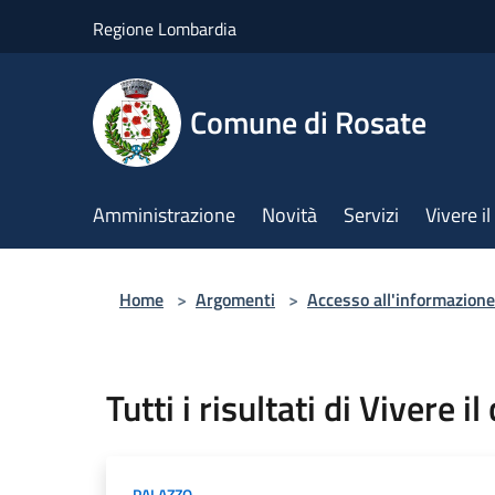
Salta al contenuto principale
Regione Lombardia
Comune di Rosate
Amministrazione
Novità
Servizi
Vivere 
Home
>
Argomenti
>
Accesso all'informazione
Tutti i risultati di Vivere i
PALAZZO