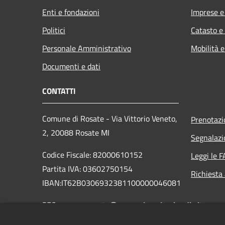
Enti e fondazioni
Imprese 
Politici
Catasto e
Personale Amministrativo
Mobilità e
Documenti e dati
CONTATTI
Comune di Rosate - Via Vittorio Veneto,
Prenotaz
2, 20088 Rosate MI
Segnalazi
Codice Fiscale: 82000610152
Leggi le 
Partita IVA: 03602750154
Richiesta
IBAN:IT62B0306932381100000046081
PEC:
comune.rosate@pec.regione.lombardia.it
Mail:
protocollo@comune.rosate.mi.it