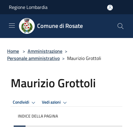
Salta al contenuto principale
Regione Lombardia
Comune di Rosate
Home
>
Amministrazione
>
Personale amministrativo
>
Maurizio Grottoli
Maurizio Grottoli
Condividi
Vedi azioni
INDICE DELLA PAGINA