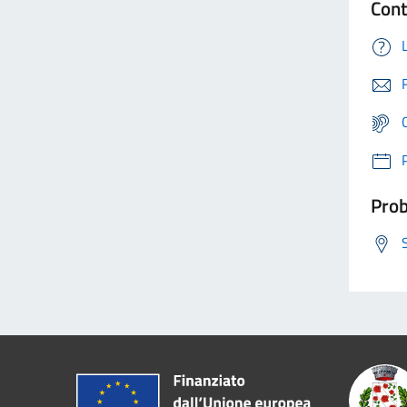
Cont
Prob