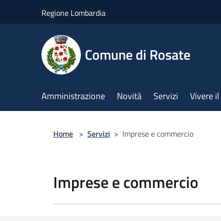
Salta al contenuto principale
Regione Lombardia
Comune di Rosate
Amministrazione
Novità
Servizi
Vivere 
Home
>
Servizi
>
Imprese e commercio
Imprese e commercio