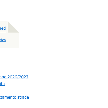
ned
F
rica
 Anno 2026/2027
ito
spazzamento strade