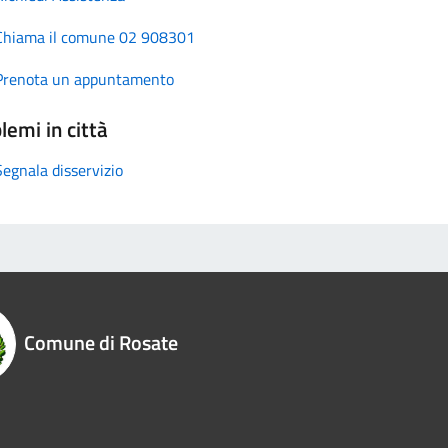
Chiama il comune 02 908301
Prenota un appuntamento
lemi in città
Segnala disservizio
Comune di Rosate