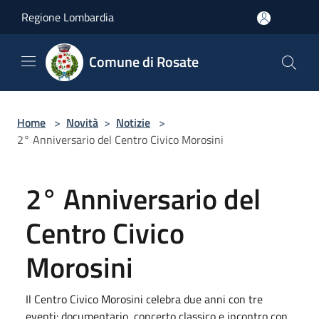
Salta al contenuto principale
Regione Lombardia
Comune di Rosate
Home
>
Novità
>
Notizie
>
2° Anniversario del Centro Civico Morosini
2° Anniversario del
Centro Civico
Morosini
Il Centro Civico Morosini celebra due anni con tre
eventi: documentario, concerto classico e incontro con