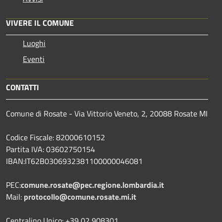
VIVERE IL COMUNE
Luoghi
Eventi
CONTATTI
Comune di Rosate - Via Vittorio Veneto, 2, 20088 Rosate MI
Codice Fiscale: 82000610152
Partita IVA: 03602750154
IBAN:IT62B0306932381100000046081
PEC:
comune.rosate@pec.regione.lombardia.it
Mail:
protocollo@comune.rosate.mi.it
Centralino Unico: +39 02 908301