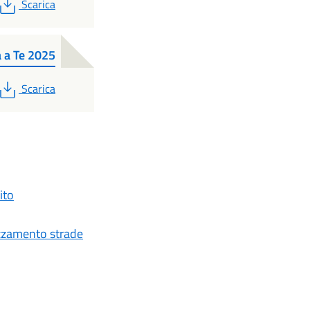
PDF
Scarica
a a Te 2025
PDF
Scarica
ito
spazzamento strade