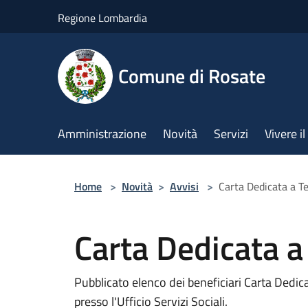
Salta al contenuto principale
Regione Lombardia
Comune di Rosate
Amministrazione
Novità
Servizi
Vivere 
Home
>
Novità
>
Avvisi
>
Carta Dedicata a T
Carta Dedicata a
Pubblicato elenco dei beneficiari Carta Dedica
presso l'Ufficio Servizi Sociali.