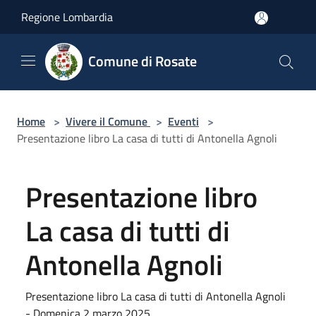
Salta al contenuto principale
Regione Lombardia
Comune di Rosate
Home
>
Vivere il Comune
>
Eventi
>
Presentazione libro La casa di tutti di Antonella Agnoli
Presentazione libro
La casa di tutti di
Antonella Agnoli
Presentazione libro La casa di tutti di Antonella Agnoli
- Domenica 2 marzo 2025