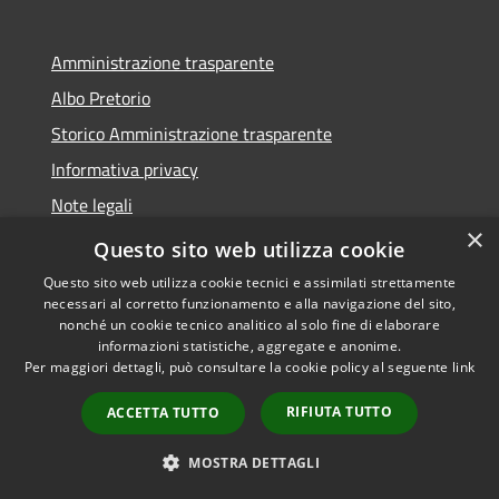
Amministrazione trasparente
Albo Pretorio
Storico Amministrazione trasparente
Informativa privacy
Note legali
×
Dichiarazione di accessibilità
Questo sito web utilizza cookie
Questo sito web utilizza cookie tecnici e assimilati strettamente
necessari al corretto funzionamento e alla navigazione del sito,
nonché un cookie tecnico analitico al solo fine di elaborare
informazioni statistiche, aggregate e anonime.
RSS
Copyright © 2026 • Comune di
Per maggiori dettagli, può consultare la cookie policy al seguente
link
Accessibilità
Rosate • Powered by
Privacy
Municipium
Accesso
•
RIFIUTA TUTTO
ACCETTA TUTTO
Cookie
redazione
Mappa del sito
MOSTRA DETTAGLI