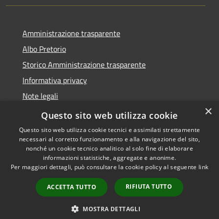
Amministrazione trasparente
Albo Pretorio
Storico Amministrazione trasparente
Informativa privacy
Note legali
×
Dichiarazione di accessibilità
Questo sito web utilizza cookie
Questo sito web utilizza cookie tecnici e assimilati strettamente
necessari al corretto funzionamento e alla navigazione del sito,
nonché un cookie tecnico analitico al solo fine di elaborare
informazioni statistiche, aggregate e anonime.
RSS
Copyright © 2026 • Comune di
Per maggiori dettagli, può consultare la cookie policy al seguente
link
Accessibilità
Rosate • Powered by
Privacy
Municipium
Accesso
•
RIFIUTA TUTTO
ACCETTA TUTTO
Cookie
redazione
Mappa del sito
MOSTRA DETTAGLI