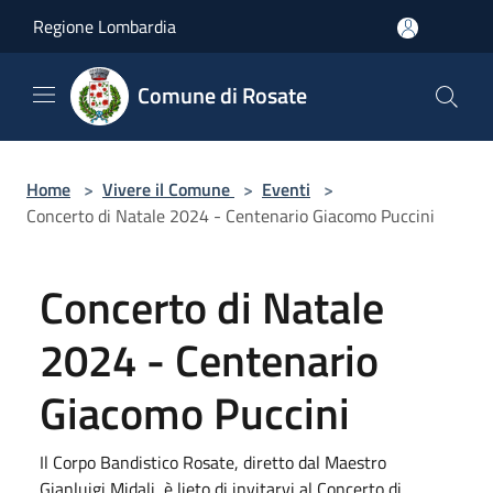
Salta al contenuto principale
Regione Lombardia
Comune di Rosate
Home
>
Vivere il Comune
>
Eventi
>
Concerto di Natale 2024 - Centenario Giacomo Puccini
Concerto di Natale
2024 - Centenario
Giacomo Puccini
Il Corpo Bandistico Rosate, diretto dal Maestro
Gianluigi Midali, è lieto di invitarvi al Concerto di