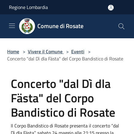
Salta al contenuto principale
Regione Lombardia
Comune di Rosate
Home
>
Vivere il Comune
>
Eventi
>
Concerto "dal Dì dla Fästa" del Corpo Bandistico di Rosate
Concerto "dal Dì dla
Fästa" del Corpo
Bandistico di Rosate
Il Corpo Bandistico di Rosate presenta il concerto “dal
Dì dla Fästa”, sabato 24 maggio alle 21:15 presso la