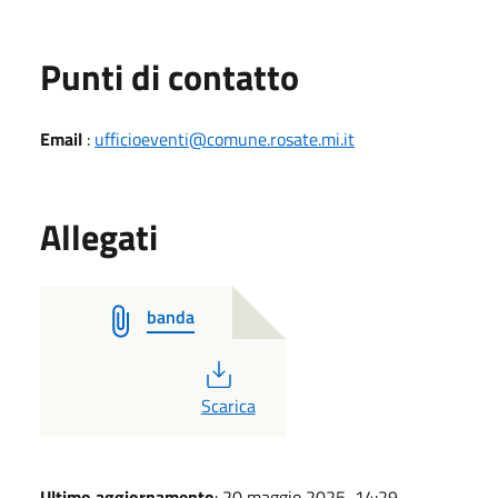
Punti di contatto
Email
:
ufficioeventi@comune.rosate.mi.it
Allegati
banda
PDF
Scarica
Ultimo aggiornamento
: 20 maggio 2025, 14:29